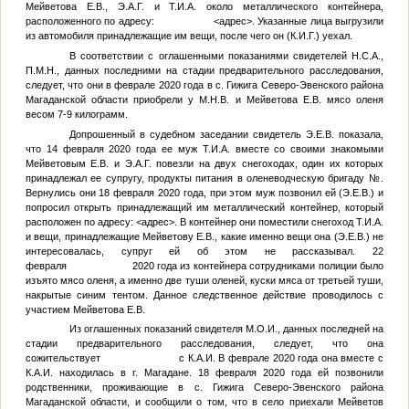
Мейветова Е.В.,
Э.А.Г.
и
Т.И.А.
около металлического контейнера,
расположенного по адресу:
<адрес>
. Указанные лица выгрузили
из автомобиля принадлежащие им вещи, после чего он (
К.И.Г.
) уехал.
В соответствии с оглашенными показаниями свидетелей
Н.С.А.
,
П.М.Н.
, данных последними на стадии предварительного расследования,
следует, что они в феврале 2020 года в с. Гижига Северо-Эвенского района
Магаданской области приобрели у
М.Н.В.
и Мейветова Е.В. мясо оленя
весом 7-9 килограмм.
Допрошенный в судебном заседании свидетель
Э.Е.В.
показала,
что 14 февраля 2020 года ее муж
Т.И.А.
вместе со своими знакомыми
Мейветовым Е.В. и
Э.А.Г.
повезли на двух снегоходах, один их которых
принадлежал ее супругу, продукты питания в оленеводческую бригаду
№
.
Вернулись они 18 февраля 2020 года, при этом муж позвонил ей (
Э.Е.В.
) и
попросил открыть принадлежащий им металлический контейнер, который
расположен по адресу:
<адрес>
. В контейнер они поместили снегоход
Т.И.А.
и вещи, принадлежащие Мейветову Е.В., какие именно вещи она (
Э.Е.В.
) не
интересовалась, супруг ей об этом не рассказывал. 22
февраля 2020 года из контейнера сотрудниками полиции было
изъято мясо оленя, а именно две туши оленей, куски мяса от третьей туши,
накрытые синим тентом. Данное следственное действие проводилось с
участием Мейветова Е.В.
Из оглашенных показаний свидетеля
М.О.И.
, данных последней на
стадии предварительного расследования, следует, что она
сожительствует с
К.А.И.
В феврале 2020 года она вместе с
К.А.И.
находилась в г. Магадане. 18 февраля 2020 года ей позвонили
родственники, проживающие в с. Гижига Северо-Эвенского района
Магаданской области, и сообщили о том, что в село приехали Мейветов