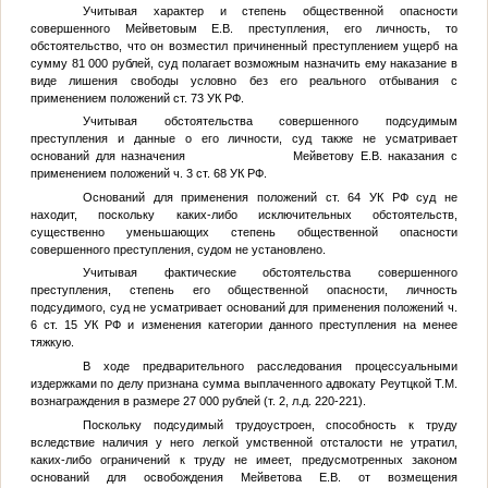
Учитывая характер и степень общественной опасности
совершенного Мейветовым Е.В. преступления, его личность, то
обстоятельство, что он возместил причиненный преступлением ущерб на
сумму 81 000 рублей, суд полагает возможным назначить ему наказание в
виде лишения свободы условно без его реального отбывания с
применением положений ст. 73 УК РФ.
Учитывая обстоятельства совершенного подсудимым
преступления и данные о его личности, суд также не усматривает
оснований для назначения Мейветову Е.В. наказания с
применением положений ч. 3 ст. 68 УК РФ.
Оснований для применения положений ст. 64 УК РФ суд не
находит, поскольку каких-либо исключительных обстоятельств,
существенно уменьшающих степень общественной опасности
совершенного преступления, судом не установлено.
Учитывая фактические обстоятельства совершенного
преступления, степень его общественной опасности, личность
подсудимого, суд не усматривает оснований для применения положений ч.
6 ст. 15 УК РФ и изменения категории данного преступления на менее
тяжкую.
В ходе предварительного расследования процессуальными
издержками по делу признана сумма выплаченного адвокату Реутцкой Т.М.
вознаграждения в размере 27 000 рублей (т. 2, л.д. 220-221).
Поскольку подсудимый трудоустроен, способность к труду
вследствие наличия у него легкой умственной отсталости не утратил,
каких-либо ограничений к труду не имеет, предусмотренных законом
оснований для освобождения Мейветова Е.В. от возмещения