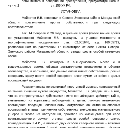
обвиняемого в совершении преступления, предусмотренного п.
«в» ч. 2 ст. 158 УК РФ,
УСТАНОВИЛ:
Мейветов Е.В. совершил в Северо-Эвенском районе Магаданской
области преступление против собственности при следующих
обстоятельствах.
Так, 14 февраля 2020 года, в дневное время (более точное время
не установлено) Мейветов Е.В., находясь на участке местности с
географическими координатами с.ш. 62.081648, в.д. 160.55719,
расположенном на расстоянии 17 километров от села Гижига Северо-
Эвенского района Магаданской области, увидел шесть особей северного
оленя.
Мейветов Е.В., находясь в вышеуказанном месте и в
вышеуказанное время, обладая достаточными познаниями в области
оленеводства, и осознавая, что данные олени имеют собственника, решил
совершить кражу шести особей северного оленя путем из забоя с целью
последующей продажи.
Реализуя внезапно возникший преступный умысел, направленный
на тайное хищение чужого имущества, Мейветов Е.В., убедившись в том,
что за его преступными действиями никто не наблюдает, действуя тайно,
умышленно, из корыстных побуждений, с целью личного незаконного
обогащения, предвидя неизбежность наступления общественно опасных
последствий в виде причинения собственнику имущества материального
ущерба и желая их наступления, произвел из имеющегося при себе
неустановленного оружия отстрел шести особей северного оленя,
принадлежащих
К.А.И.
, а именно: двух особей северного оленя – важенки
(самка оленя возрастом 2 года), двух особей северного оленя – бычков