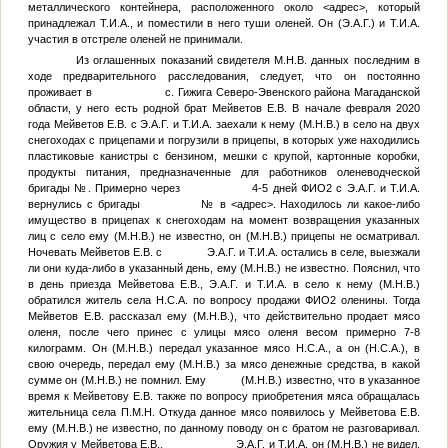
металлического контейнера, расположенного около
<адрес>
, который
принадлежал
Т.И.А.
, и поместили в него туши оленей. Он (
Э.А.Г.
) и
Т.И.А.
участия в отстреле оленей не принимали.
Из оглашенных показаний свидетеля
М.Н.В.
данных последним в
ходе предварительного расследования, следует, что он постоянно
проживает в с. Гижига Северо-Эвенского района Магаданской
области, у него есть родной брат Мейветов Е.В. В начале февраля 2020
года Мейветов Е.В. с
Э.А.Г.
и
Т.И.А.
заехали к нему (
М.Н.В.
) в село на двух
снегоходах с прицепами и погрузили в прицепы, в которых уже находились
пластиковые канистры с бензином, мешки с крупой, картонные коробки,
продукты питания, предназначенные для работников оленеводческой
бригады
№
. Примерно через 4-5 дней
ФИО2
с
Э.А.Г.
и
Т.И.А.
вернулись с бригады
№
в
<адрес>
. Находилось ли какое-либо
имущество в прицепах к снегоходам на момент возвращения указанных
лиц с село ему (
М.Н.В.
) не известно, он (
М.Н.В.
) прицепы не осматривал.
Ночевать Мейветов Е.В. с
Э.А.Г.
и
Т.И.А.
остались в селе, выезжали
ли они куда-либо в указанный день, ему (
М.Н.В.
) не известно. Пояснил, что
в день приезда Мейветова Е.В.,
Э.А.Г.
и
Т.И.А.
в село к нему (
М.Н.В.
)
обратился житель села
Н.С.А.
по вопросу продажи
ФИО2
оленины. Тогда
Мейветов Е.В. рассказал ему (
М.Н.В.
), что действительно продает мясо
оленя, после чего принес с улицы мясо оленя весом примерно 7-8
килограмм. Он (
М.Н.В.
) передал указанное мясо
Н.С.А.
, а он (
Н.С.А.
), в
свою очередь, передал ему (
М.Н.В.
) за мясо денежные средства, в какой
сумме он (
М.Н.В.
) не помнил. Ему (
М.Н.В.
) известно, что в указанное
время к Мейветову Е.В. также по вопросу приобретения мяса обращалась
жительница села
П.М.Н.
Откуда данное мясо появилось у Мейветова Е.В.
ему (
М.Н.В.
) не известно, по данному поводу он с братом не разговаривал.
Оружия у Мейветова Е.В.,
Э.А.Г.
и
Т.И.А.
он (
М.Н.В.
) не видел.