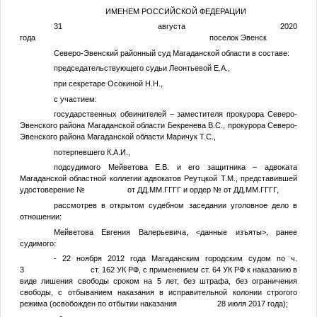
ИМЕНЕМ РОССИЙСКОЙ ФЕДЕРАЦИИ
31 августа 2020
года поселок Эвенск
Северо-Эвенский районный суд Магаданской области в составе:
председательствующего судьи Леонтьевой Е.А.,
при секретаре Осокиной Н.Н.,
с участием:
государственных обвинителей – заместителя прокурора Северо-
Эвенского района Магаданской области Бекренева В.С., прокурора Северо-
Эвенского района Магаданской области Маричук Т.С.,
потерпевшего
К.А.И.
,
подсудимого Мейветова Е.В. и его защитника – адвоката
Магаданской областной коллегии адвокатов Реутцкой Т.М., представившей
удостоверение
№
от
ДД.ММ.ГГГГ
и ордер
№
от
ДД.ММ.ГГГГ
,
рассмотрев в открытом судебном заседании уголовное дело в
отношении:
Мейветова Евгения Валерьевича,
<данные изъяты>
, ранее
судимого:
- 22 ноября 2012 года Магаданским городским судом по ч.
3 ст. 162 УК РФ, с применением ст. 64 УК РФ к наказанию в
виде лишения свободы сроком на 5 лет, без штрафа, без ограничения
свободы, с отбыванием наказания в исправительной колонии строгого
режима (освобожден по отбытии наказания 28 июля 2017 года);