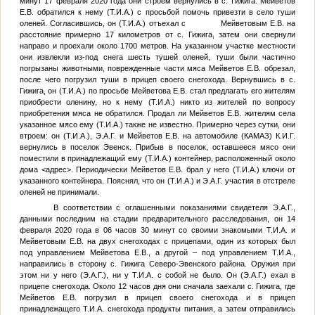
минут 17 февраля 2020 года они строем вернулись в с. Гижига. Мейветов
Е.В. обратился к нему (
Т.И.А.
) с просьбой помочь привезти в село туши
оленей. Согласившись, он (
Т.И.А.
) отъехал с Мейветовым Е.В. на
расстояние примерно 17 километров от с. Гижига, затем они свернули
направо и проехали около 1700 метров. На указанном участке местности
они извлекли из-под снега шесть тушей оленей, туши были частично
погрызаны животными, поврежденные части мяса Мейветов Е.В. обрезал,
после чего погрузил туши в прицеп своего снегохода. Вернувшись в с.
Гижига, он (
Т.И.А.
) по просьбе Мейветова Е.В. стал предлагать его жителям
приобрести оленину, но к нему (
Т.И.А.
) никто из жителей по вопросу
приобретения мяса не обратился. Продал ли Мейветов Е.В. жителям села
указанное мясо ему (
Т.И.А.
) также не известно. Примерно через сутки, они
втроем: он (
Т.И.А.
),
Э.А.Г.
и Мейветов Е.В. на автомобиле (КАМАЗ)
К.И.Г.
вернулись в поселок Эвенск. Прибыв в поселок, оставшееся мясо они
поместили в принадлежащий ему (
Т.И.А.
) контейнер, расположенный около
дома
<адрес>
. Периодически Мейветов Е.В. брал у него (
Т.И.А.
) ключи от
указанного контейнера. Пояснял, что он (
Т.И.А.
) и
Э.А.Г.
участия в отстреле
оленей не принимали.
В соответствии с оглашенными показаниями свидетеля
Э.А.Г.
,
данными последним на стадии предварительного расследования, он 14
февраля 2020 года в 06 часов 30 минут со своими знакомыми
Т.И.А.
и
Мейветовым Е.В. на двух снегоходах с прицепами, один из которых был
под управлением Мейветова Е.В., а другой – под управлением
Т.И.А.
,
направились в сторону с. Гижига Северо-Эвенского района. Оружия при
этом ни у него (
Э.А.Г.
), ни у
Т.И.А.
с собой не было. Он (
Э.А.Г.
) ехал в
прицепе снегохода. Около 12 часов дня они сначала заехали с. Гижига, где
Мейветов Е.В. погрузил в прицеп своего снегохода и в прицеп
принадлежащего
Т.И.А.
снегохода продукты питания, а затем отправились