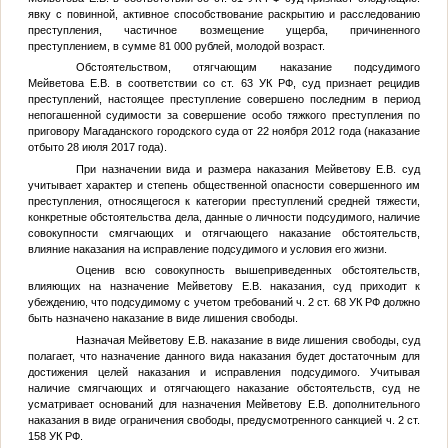
явку с повинной, активное способствование раскрытию и расследованию
преступления, частичное возмещение ущерба, причиненного
преступлением, в сумме 81 000 рублей, молодой возраст.
Обстоятельством, отягчающим наказание подсудимого
Мейветова Е.В. в соответствии со ст. 63 УК РФ, суд признает рецидив
преступлений, настоящее преступление совершено последним в период
непогашенной судимости за совершение особо тяжкого преступления по
приговору Магаданского городского суда от 22 ноября 2012 года (наказание
отбыто 28 июля 2017 года).
При назначении вида и размера наказания Мейветову Е.В. суд
учитывает характер и степень общественной опасности совершенного им
преступления, относящегося к категории преступлений средней тяжести,
конкретные обстоятельства дела, данные о личности подсудимого, наличие
совокупности смягчающих и отягчающего наказание обстоятельств,
влияние наказания на исправление подсудимого и условия его жизни.
Оценив всю совокупность вышеприведенных обстоятельств,
влияющих на назначение Мейветову Е.В. наказания, суд приходит к
убеждению, что подсудимому с учетом требований ч. 2 ст. 68 УК РФ должно
быть назначено наказание в виде лишения свободы.
Назначая Мейветову Е.В. наказание в виде лишения свободы, суд
полагает, что назначение данного вида наказания будет достаточным для
достижения целей наказания и исправления подсудимого. Учитывая
наличие смягчающих и отягчающего наказание обстоятельств, суд не
усматривает оснований для назначения Мейветову Е.В. дополнительного
наказания в виде ограничения свободы, предусмотренного санкцией ч. 2 ст.
158 УК РФ.