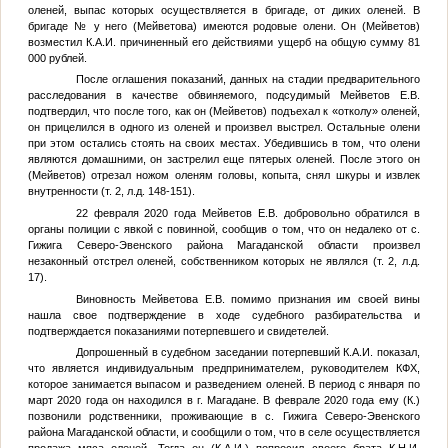
оленей, выпас которых осуществляется в бригаде, от диких оленей. В
бригаде
№
у него (Мейветова) имеются родовые олени. Он (Мейветов)
возместил
К.А.И.
причиненный его действиями ущерб на общую сумму 81
000 рублей.
После оглашения показаний, данных на стадии предварительного
расследования в качестве обвиняемого, подсудимый Мейветов Е.В.
подтвердил, что после того, как он (Мейветов) подъехал к «отколу» оленей,
он прицелился в одного из оленей и произвел выстрел. Остальные олени
при этом остались стоять на своих местах. Убедившись в том, что олени
являются домашними, он застрелил еще пятерых оленей. После этого он
(Мейветов) отрезал ножом оленям головы, копыта, снял шкуры и извлек
внутренности (т. 2, л.д. 148-151).
22 февраля 2020 года Мейветов Е.В. добровольно обратился в
органы полиции с явкой с повинной, сообщив о том, что он недалеко от с.
Гижига Северо-Эвенского района Магаданской области произвел
незаконный отстрел оленей, собственником которых не являлся (т. 2, л.д.
17).
Виновность Мейветова Е.В. помимо признания им своей вины
нашла свое подтверждение в ходе судебного разбирательства и
подтверждается показаниями потерпевшего и свидетелей.
Допрошенный в судебном заседании потерпевший
К.А.И.
показал,
что является индивидуальным предпринимателем, руководителем КФХ,
которое занимается выпасом и разведением оленей. В период с января по
март 2020 года он находился в г. Магадане. В феврале 2020 года ему (
К.
)
позвонили родственники, проживающие в с. Гижига Северо-Эвенского
района Магаданской области, и сообщили о том, что в селе осуществляется