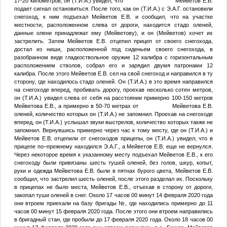
17-20 километров, он (
Т.И.А.
) увидел, что Мейветов Е.В.
подает сигнал остановиться. После того, как он (
Т.И.А.
) с
Э.А.Г.
остановили
снегоход, к ним подъехал Мейветов Е.В. и сообщил, что на участке
местности, расположенном слева от дороги, находится стадо оленей,
данные олени принадлежат ему (Мейветову), и он (Мейветов) хочет их
застрелить. Затем Мейветов Е.В. отцепил прицеп от своего снегохода,
достал из ниши, расположенной под сиденьем своего снегохода, в
разобранном виде гладкоствольное оружие 12 калибра с горизонтальным
расположением стволов, собрал его и зарядил двумя патронами 12
калибра. После этого Мейветов Е.В. сел на свой снегоход и направился в ту
сторону, где находилось стадо оленей. Он (
Т.И.А.
) в это время направился
на снегоходе вперед, пробивать дорогу, проехав несколько сотен метров,
он (
Т.И.А.
) увидел слева от себя на расстоянии примерно 100-150 метров
Мейветова Е.В., а примерно в 50-70 метрах от Мейветова Е.В.
оленей, количество которых он (
Т.И.А.
) не запомнил. Проехав на снегоходе
вперед, он (
Т.И.А.
) услышал звуки выстрелов, количество которых также не
запомнил. Вернувшись примерно через час к тому месту, где он (
Т.И.А.
) и
Мейветов Е.В. отцепили от снегоходов прицепы, он (
Т.И.А.
) увидел, что в
прицепе по–прежнему находился
Э.А.Г.
, а Мейветов Е.В. еще не вернулся.
Через некоторое время к указанному месту подъехал Мейветов Е.В., к его
снегоходу были привязаны шесть тушей оленей, без голов, шкур, копыт,
руки и одежда Мейветова Е.В. были в пятнах бурого цвета, Мейветов Е.В.
сообщил, что застрелил шесть оленей, после этого разделал их. Поскольку
в прицепах не было места, Мейветов Е.В., отъехав в сторону от дороги,
закопал туши оленей в снег. Около 17 часов 00 минут 14 февраля 2020 года
они втроем приехали на базу бригады
№
, где находились примерно до 11
часов 00 минут 15 февраля 2020 года. После этого они втроем направились
в бригадный стан, где пробыли до 17 февраля 2020 года. Около 18 часов 00