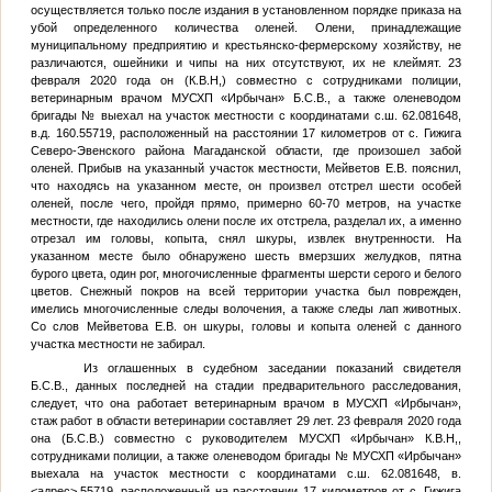
осуществляется только после издания в установленном порядке приказа на
убой определенного количества оленей. Олени, принадлежащие
муниципальному предприятию и крестьянско-фермерскому хозяйству, не
различаются, ошейники и чипы на них отсутствуют, их не клеймят. 23
февраля 2020 года он (
К.В.Н,
) совместно с сотрудниками полиции,
ветеринарным врачом МУСХП «Ирбычан»
Б.С.В.
, а также оленеводом
бригады
№
выехал на участок местности с координатами с.ш. 62.081648,
в.д. 160.55719, расположенный на расстоянии 17 километров от с. Гижига
Северо-Эвенского района Магаданской области, где произошел забой
оленей. Прибыв на указанный участок местности, Мейветов Е.В. пояснил,
что находясь на указанном месте, он произвел отстрел шести особей
оленей, после чего, пройдя прямо, примерно 60-70 метров, на участке
местности, где находились олени после их отстрела, разделал их, а именно
отрезал им головы, копыта, снял шкуры, извлек внутренности. На
указанном месте было обнаружено шесть вмерзших желудков, пятна
бурого цвета, один рог, многочисленные фрагменты шерсти серого и белого
цветов. Снежный покров на всей территории участка был поврежден,
имелись многочисленные следы волочения, а также следы лап животных.
Со слов Мейветова Е.В. он шкуры, головы и копыта оленей с данного
участка местности не забирал.
Из оглашенных в судебном заседании показаний свидетеля
Б.С.В.
, данных последней на стадии предварительного расследования,
следует, что она работает ветеринарным врачом в МУСХП «Ирбычан»,
стаж работ в области ветеринарии составляет 29 лет. 23 февраля 2020 года
она (
Б.С.В.
) совместно с руководителем МУСХП «Ирбычан»
К.В.Н,
,
сотрудниками полиции, а также оленеводом бригады
№
МУСХП «Ирбычан»
выехала на участок местности с координатами с.ш. 62.081648, в.
<адрес>
.55719, расположенный на расстоянии 17 километров от с. Гижига