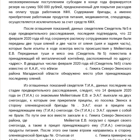
несвоевременным поступлением субсидии в конце года формируется
резерв на сумму 500 000 рублей, предназначенный для покрытия расходов
на оплату труда работников КФХ. Содержание бригады, а именно
приобретение работникам продуктов питания, медикаментов, спецодежды,
осуществляется исключительно за счет средств КФХ.
После оглашения показаний, данных свидетелем
Свидетель №5
в
ходе предварительного расследования, последняя подтвердила, что 22
февраля 2020 года ей под сохранную расписку сотрудниками полиции были
переданы две туши оленей и две части от оленя (шея и задняя часть),
которые были изъяты в ходе осмотра места происшествия у Мейветова
Е.В. Переданные туши и мясо она (
Свидетель №5
) поместила в
принадлежащий ей металлический контейнер, расположенный по адресу:
<адрес>
. В двадцатых числах февраля 2020 года ей (
Свидетель №5
) стало
известно от
К.А.И.
, что вблизи с. Гижига Северо-Эвенского
района Магаданской области обнаружено место убоя принадлежащих
последнему оленей.
Из оглашенных показаний свидетеля
Т.И.А.
, данных последним на
стадии предварительного расследования, следует, что 14 февраля 2020
года он (
Т.И.А.
) со знакомыми Мейветовым Е.В. и
Э.А.Г.
выехали на двух
снегоходах, к которым они прикрепили прицепы, из поселка Эвенск в
сторону оленеводческой бригады
№
.
Э.А.Г.
ехал в прицепе на
принадлежащем ему (
Т.И.А.
) снегоходе. Он (
Т.И.А.
) с
Э.А.Г.
оружия с собой
не брали. По пути они все вместе заехали в с. Гижига Северо-Эвенского
района, где Мейветов Е.В. погрузил с прицеп своего
снегохода, а также в прицеп принадлежащего ему (
Т.И.А.
) снегохода
продукты питания. После этого они также втроем направились в сторону
оленеводческой бригады
№
. Отъехав от с. Гижига примерно на