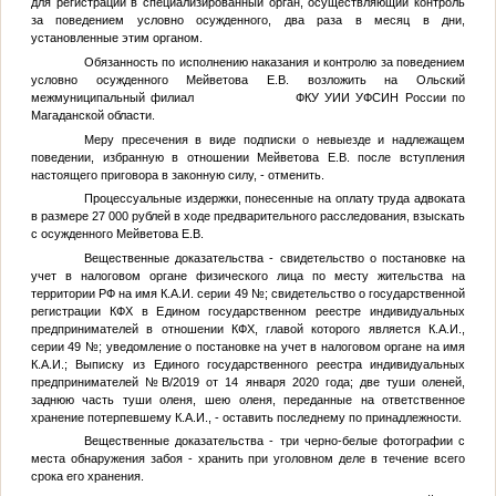
для регистрации в специализированный орган, осуществляющий контроль
за поведением условно осужденного, два раза в месяц в дни,
установленные этим органом.
Обязанность по исполнению наказания и контролю за поведением
условно осужденного Мейветова Е.В. возложить на Ольский
межмуниципальный филиал ФКУ УИИ УФСИН России по
Магаданской области.
Меру пресечения в виде подписки о невыезде и надлежащем
поведении, избранную в отношении Мейветова Е.В. после вступления
настоящего приговора в законную силу, - отменить.
Процессуальные издержки, понесенные на оплату труда адвоката
в размере 27 000 рублей в ходе предварительного расследования, взыскать
с осужденного Мейветова Е.В.
Вещественные доказательства - свидетельство о постановке на
учет в налоговом органе физического лица по месту жительства на
территории РФ на имя
К.А.И.
серии 49
№
; свидетельство о государственной
регистрации КФХ в Едином государственном реестре индивидуальных
предпринимателей в отношении КФХ, главой которого является
К.А.И.
,
серии 49
№
; уведомление о постановке на учет в налоговом органе на имя
К.А.И.
; Выписку из Единого государственного реестра индивидуальных
предпринимателей
№
В/2019 от 14 января 2020 года; две туши оленей,
заднюю часть туши оленя, шею оленя, переданные на ответственное
хранение потерпевшему
К.А.И.
, - оставить последнему по принадлежности.
Вещественные доказательства - три черно-белые фотографии с
места обнаружения забоя - хранить при уголовном деле в течение всего
срока его хранения.