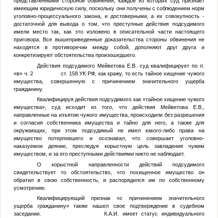
представленными стороной обвинения, каждое из которых суд признает
имеющим юридическую силу, поскольку они получены с соблюдением норм
уголовно-процессуального закона, и достоверными, а их совокупность -
достаточной для вывода о том, что преступные действия подсудимого
имели место так, как это изложено в описательной части настоящего
приговора. Все вышеприведенные доказательства стороны обвинения не
находятся в противоречии между собой, дополняют друг друга и
конкретизируют обстоятельства произошедшего.
Действия подсудимого Мейветова Е.В. суд квалифицирует по п.
«в» ч. 2 ст. 158 УК РФ, как кражу, то есть тайное хищение чужого
имущества, совершенную с причинением значительного ущерба
гражданину.
Квалифицируя действия подсудимого как «тайное хищение чужого
имущества», суд исходит из того, что действия Мейветова Е.В.,
направленные на изъятие чужого имущества, происходили без разрешения
и согласия собственника имущества и тайно для него, а также для
окружающих, при этом подсудимый не имел какого-либо права на
имущество потерпевшего и осознавал, что совершает уголовно-
наказуемое деяние, преследуя корыстную цель завладения чужим
имуществом, и за его преступными действиями никто не наблюдает.
О корыстной направленности действий подсудимого
свидетельствует то обстоятельство, что похищенное имущество он
обратил в свою собственность, и распорядился им по собственному
усмотрению.
Квалифицирующий признак «с причинением значительного
ущерба гражданину» также нашел свое подтверждение в судебном
заседании.
К.А.И.
имеет статус индивидуального