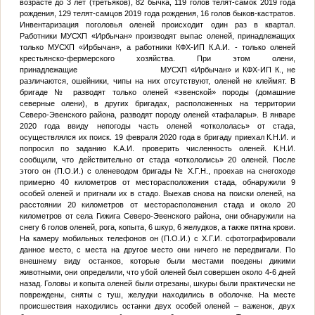
возрасте до 3 лет (третьяков), 82 бычка, 119 голов телят-самок 2019 года
рождения, 129 телят-самцов 2019 года рождения, 16 голов быков-кастратов.
Инвентаризация поголовья оленей происходит один раз в квартал.
Работники МУСХП «Ирбычан» производят выпас оленей, принадлежащих
только МУСХП «Ирбычан», а работники КФХ-ИП
К.А.И.
- только оленей
крестьянско-фермерского хозяйства. При этом олени,
принадлежащие МУСХП «Ирбычан» и КФХ-ИП
К.
, не
различаются, ошейники, чипы на них отсутствуют, оленей не клеймят. В
бригаде
№
разводят только оленей «эвенской» породы (домашние
северные олени), в других бригадах, расположенных на территории
Северо-Эвенского района, разводят породу оленей «тафалары». В январе
2020 года ввиду непогоды часть оленей «откололась» от стада,
осуществлялся их поиск. 19 февраля 2020 года в бригаду приехал
К.Н.И.
и
попросил по заданию
К.А.И.
проверить численность оленей.
К.Н.И.
сообщили, что действительно от стада «откололись» 20 оленей. После
этого он (
П.О.И.
) с оленеводом бригады
№
Х.Г.Н.
, проехав на снегоходе
примерно 40 километров от месторасположения стада, обнаружили 9
особей оленей и пригнали их в стадо. Выехав снова на поиски оленей, на
расстоянии 20 километров от месторасположения стада и около 20
километров от села Гижига Северо-Эвенского района, они обнаружили на
снегу 6 голов оленей, рога, копыта, 6 шкур, 6 желудков, а также пятна крови.
На камеру мобильных телефонов он (
П.О.И.
) с
Х.Г.И.
сфотографировали
данное место, с места на другое место они ничего не передвигали. По
внешнему виду останков, которые были местами поедены дикими
животными, они определили, что убой оленей был совершен около 4-6 дней
назад. Головы и копыта оленей были отрезаны, шкуры были практически не
повреждены, сняты с туш, желудки находились в оболочке. На месте
происшествия находились останки двух особей оленей – важенок, двух