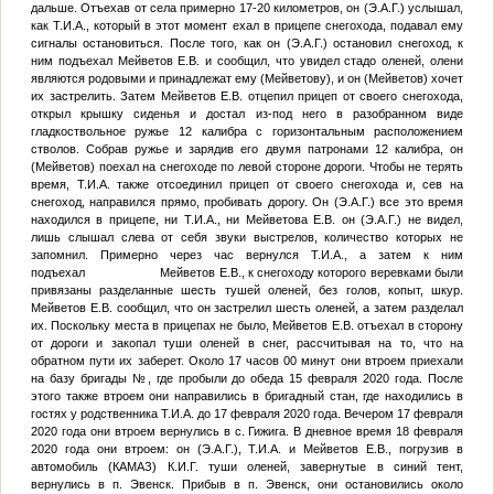
дальше. Отъехав от села примерно 17-20 километров, он (
Э.А.Г.
) услышал,
как
Т.И.А.
, который в этот момент ехал в прицепе снегохода, подавал ему
сигналы остановиться. После того, как он (
Э.А.Г.
) остановил снегоход, к
ним подъехал Мейветов Е.В. и сообщил, что увидел стадо оленей, олени
являются родовыми и принадлежат ему (Мейветову), и он (Мейветов) хочет
их застрелить. Затем Мейветов Е.В. отцепил прицеп от своего снегохода,
открыл крышку сиденья и достал из-под него в разобранном виде
гладкоствольное ружье 12 калибра с горизонтальным расположением
стволов. Собрав ружье и зарядив его двумя патронами 12 калибра, он
(Мейветов) поехал на снегоходе по левой стороне дороги. Чтобы не терять
время,
Т.И.А.
также отсоединил прицеп от своего снегохода и, сев на
снегоход, направился прямо, пробивать дорогу. Он (
Э.А.Г.
) все это время
находился в прицепе, ни
Т.И.А.
, ни Мейветова Е.В. он (
Э.А.Г.
) не видел,
лишь слышал слева от себя звуки выстрелов, количество которых не
запомнил. Примерно через час вернулся
Т.И.А.
, а затем к ним
подъехал Мейветов Е.В., к снегоходу которого веревками были
привязаны разделанные шесть тушей оленей, без голов, копыт, шкур.
Мейветов Е.В. сообщил, что он застрелил шесть оленей, а затем разделал
их. Поскольку места в прицепах не было, Мейветов Е.В. отъехал в сторону
от дороги и закопал туши оленей в снег, рассчитывая на то, что на
обратном пути их заберет. Около 17 часов 00 минут они втроем приехали
на базу бригады
№
, где пробыли до обеда 15 февраля 2020 года. После
этого также втроем они направились в бригадный стан, где находились в
гостях у родственника
Т.И.А.
до 17 февраля 2020 года. Вечером 17 февраля
2020 года они втроем вернулись в с. Гижига. В дневное время 18 февраля
2020 года они втроем: он (
Э.А.Г.
),
Т.И.А.
и Мейветов Е.В., погрузив в
автомобиль (КАМАЗ)
К.И.Г.
туши оленей, завернутые в синий тент,
вернулись в п. Эвенск. Прибыв в п. Эвенск, они остановились около