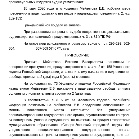
процессуальных издержек суд не усматривает.
18 мая 2020 года в отношении Мейветова Е.В. избрана мера
пресечения в виде подписки о невыезде и надлежащем поведении (т. 2, л.д.
152-153).
Гражданский иск по делу не заявлен.
При разрешении вопроса о судьбе вещественных доказательств
суд исходил из положений, предусмотренных ч. 3 ст. 81 УПК РФ.
На основании изложенного и руководствуясь ст. ст. 296-299, 302-
304, 307-309 УПК РФ, суд
ПРИГОВОРИЛ:
Признать Мейветова Евгения Валерьевича виновным в
совершении преступления, предусмотренного п. «в» ч. 2 ст. 158 Уголовного
кодекса Российской Федерации, и назначить ему наказание в виде лишения
свободы сроком на 2 (два) года 6 (шесть) месяцев.
На основании ст. 73 Уголовного кодекса Российской Федерации
назначенное Мейветову Е.В. наказание в виде лишения свободы считать
условным с испытательным сроком на 2 (два) года.
В соответствии с ч. 5 ст. 73 Уголовного кодекса Российской
Федерации возложить на Мейветова Е.В. следующие обязанности: не
менять постоянного места жительства без уведомления
специализированного государственного органа, осуществляющего контроль
за поведением условно осужденного; не выезжать за пределы территории
муниципального образования «Северо-Эвенский городской округ» без
уведомления специализированного государственного органа,
осуществляющего контроль за поведением условно осужденного; являться