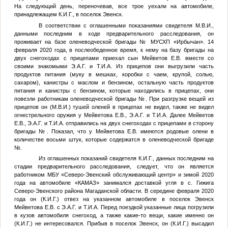
На следующий день, переночевав, все трое уехали на автомобиле,
принадлежащем
К.И.Г.
, в поселок Эвенск.
В соответствии с оглашенными показаниями свидетеля
М.В.И.
,
данными последним в ходе предварительного расследования, он
проживает на базе оленеводческой бригады
№
МУСХП «Ирбычан». 14
февраля 2020 года, в послеобеденное время, к нему на базу бригады на
двух снегоходах с прицепами приехал сын Мейветов Е.В. вместе со
своими знакомыми
Э.А.Г.
и
Т.И.А.
Из прицепов они выгрузили часть
продуктов питания (муку в мешках, коробки с чаем, крупой, солью,
сахаром), канистры с маслом и бензином, остальную часть продуктов
питания и канистры с бензином, которые находились в прицепах, они
повезли работникам оленеводческой бригады
№
. При разгрузке вещей из
прицепов он (
М.В.И.
) тушей оленей в прицепах не видел, также не видел
огнестрельного оружия у Мейветова Е.В.,
Э.А.Г.
и
Т.И.А.
Далее Мейветов
Е.В.,
Э.А.Г.
и
Т.И.А.
отправились на двух снегоходах с прицепами в сторону
бригады
№
. Показал, что у Мейветова Е.В. имеются родовые олени в
количестве восьми штук, которые содержатся в оленеводческой бригаде
№
.
Из оглашенных показаний свидетеля
К.И.Г.
, данных последним на
стадии предварительного расследования, следует, что он является
работником МБУ «Северо-Эвенский обслуживающий центр» и зимой 2020
года на автомобиле «КАМАЗ» занимался доставкой угля в с. Гижига
Северо-Эвенского района Магаданской области. В середине февраля 2020
года он (
К.И.Г.
) отвез на указанном автомобиле в поселок Эвенск
Мейветова Е.В. с
Э.А.Г.
и
Т.И.А.
Перед поездкой указанные лица погрузили
в кузов автомобиля снегоход, а также какие-то вещи, какие именно он
(
К.И.Г.
) не интересовался. Прибыв в поселок Эвенск, он (
К.И.Г.
) высадил