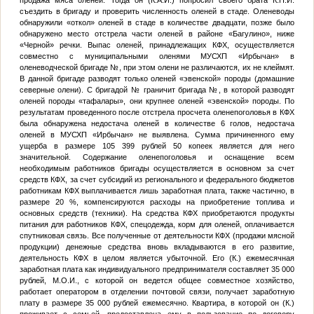
продажа мяса оленей. Тогда он (
К.А.И.
) попросил своего брата
К.Н.И.
съездить в бригаду и проверить численность оленей в стаде. Оленеводы
обнаружили «откол» оленей в стаде в количестве двадцати, позже было
обнаружено место отстрела части оленей в районе «Багулино», ниже
«Черной» речки. Выпас оленей, принадлежащих КФХ, осуществляется
совместно с муниципальными оленями МУСХП «Ирбычан» в
оленеводческой бригаде
№
, при этом олени не различаются, их не клеймят.
В данной бригаде разводят только оленей «эвенской» породы (домашние
северные олени). С бригадой
№
граничит бригада
№
, в которой разводят
оленей породы «тафалары», они крупнее оленей «эвенской» породы. По
результатам проведенного после отстрела просчета оленепоголовья в КФХ
была обнаружена недостача оленей в количестве 6 голов, недостача
оленей в МУСХП «Ирбычан» не выявлена. Сумма причиненного ему
ущерба в размере 105 399 рублей 50 копеек является для него
значительной. Содержание оленепоголовья и оснащение всем
необходимым работников бригады осуществляется в основном за счет
средств КФХ, за счет субсидий из регионального и федерального бюджетов
работникам КФХ выплачивается лишь заработная плата, также частично, в
размере 20 %, компенсируются расходы на приобретение топлива и
основных средств (техники). На средства КФХ приобретаются продукты
питания для работников КФХ, спецодежда, корм для оленей, оплачивается
спутниковая связь. Все полученные от деятельности КФХ (продажи мясной
продукции) денежные средства вновь вкладываются в его развитие,
деятельность КФХ в целом является убыточной. Его (
К.
) ежемесячная
заработная плата как индивидуального предпринимателя составляет 35 000
рублей,
М.О.И.
, с которой он ведется общее совместное хозяйство,
работает оператором в отделении почтовой связи, получает заработную
плату в размере 35 000 рублей ежемесячно. Квартира, в которой он (
К.
)