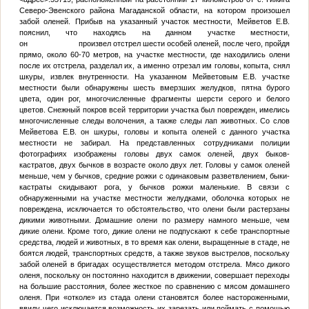
Северо-Эвенского района Магаданской области, на котором произошел
забой оленей. Прибыв на указанный участок местности, Мейветов Е.В.
пояснил, что находясь на данном участке местности,
он произвел отстрел шести особей оленей, после чего, пройдя
прямо, около 60-70 метров, на участке местности, где находились олени
после их отстрела, разделал их, а именно отрезал им головы, копыта, снял
шкуры, извлек внутренности. На указанном Мейветовым Е.В. участке
местности были обнаружены шесть вмерзших желудков, пятна бурого
цвета, один рог, многочисленные фрагменты шерсти серого и белого
цветов. Снежный покров всей территории участка был поврежден, имелись
многочисленные следы волочения, а также следы лап животных. Со слов
Мейветова Е.В. он шкуры, головы и копыта оленей с данного участка
местности не забирал. На представленных сотрудниками полиции
фотографиях изображены головы двух самок оленей, двух быков-
кастратов, двух бычков в возрасте около двух лет. Головы у самок оленей
меньше, чем у бычков, средние рожки с одинаковым разветвлением, быки-
кастраты скидывают рога, у бычков рожки маленькие. В связи с
обнаруженными на участке местности желудками, оболочка которых не
повреждена, исключается то обстоятельство, что олени были растерзаны
дикими животными. Домашние олени по размеру намного меньше, чем
дикие олени. Кроме того, дикие олени не подпускают к себе транспортные
средства, людей и животных, в то время как олени, выращенные в стаде, не
боятся людей, транспортных средств, а также звуков выстрелов, поскольку
забой оленей в бригадах осуществляется методом отстрела. Мясо дикого
оленя, поскольку он постоянно находится в движении, совершает переходы
на большие расстояния, более жесткое по сравнению с мясом домашнего
оленя. При «отколе» из стада олени становятся более настороженными,
ввиду чего исключается возможность их зарезать или поймать с помощью