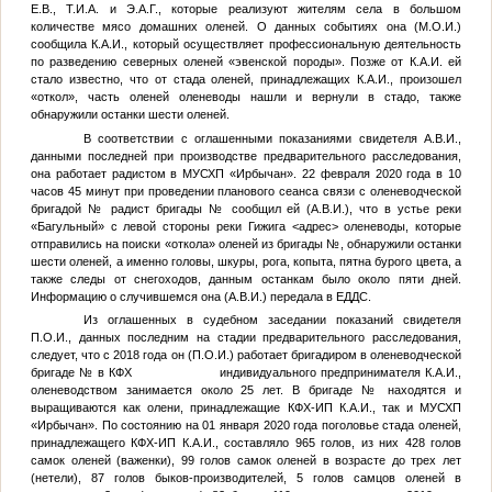
Е.В.,
Т.И.А.
и
Э.А.Г.
, которые реализуют жителям села в большом
количестве мясо домашних оленей. О данных событиях она (
М.О.И.
)
сообщила
К.А.И.
, который осуществляет профессиональную деятельность
по разведению северных оленей «эвенской породы». Позже от
К.А.И.
ей
стало известно, что от стада оленей, принадлежащих
К.А.И.
, произошел
«откол», часть оленей оленеводы нашли и вернули в стадо, также
обнаружили останки шести оленей.
В соответствии с оглашенными показаниями свидетеля
А.В.И.
,
данными последней при производстве предварительного расследования,
она работает радистом в МУСХП «Ирбычан». 22 февраля 2020 года в 10
часов 45 минут при проведении планового сеанса связи с оленеводческой
бригадой
№
радист бригады
№
сообщил ей (
А.В.И.
), что в устье реки
«Багульный» с левой стороны реки Гижига
<адрес>
оленеводы, которые
отправились на поиски «откола» оленей из бригады
№
, обнаружили останки
шести оленей, а именно головы, шкуры, рога, копыта, пятна бурого цвета, а
также следы от снегоходов, данным останкам было около пяти дней.
Информацию о случившемся она (
А.В.И.
) передала в ЕДДС.
Из оглашенных в судебном заседании показаний свидетеля
П.О.И.
, данных последним на стадии предварительного расследования,
следует, что с 2018 года он (
П.О.И.
) работает бригадиром в оленеводческой
бригаде
№
в КФХ индивидуального предпринимателя
К.А.И.
,
оленеводством занимается около 25 лет. В бригаде
№
находятся и
выращиваются как олени, принадлежащие КФХ-ИП
К.А.И.
, так и МУСХП
«Ирбычан». По состоянию на 01 января 2020 года поголовье стада оленей,
принадлежащего КФХ-ИП
К.А.И.
, составляло 965 голов, из них 428 голов
самок оленей (важенки), 99 голов самок оленей в возрасте до трех лет
(нетели), 87 голов быков-производителей, 5 голов самцов оленей в