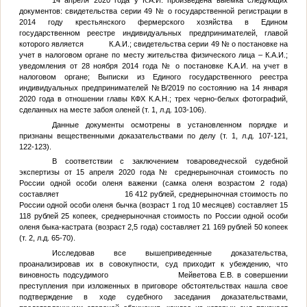
14 апреля 2020 года у
К.А.И.
произведена выемка следующих
документов: свидетельства серии 49
№
о государственной регистрации в
2014 году крестьянского фермерского хозяйства в Едином
государственном реестре индивидуальных предпринимателей, главой
которого является
К.А.И.
; свидетельства серии 49
№
о постановке на
учет в налоговом органе по месту жительства физического лица –
К.А.И.
;
уведомления от 28 ноября 2014 года
№
о постановке
К.А.И.
на учет в
налоговом органе; Выписки из Единого государственного реестра
индивидуальных предпринимателей
№
В/2019 по состоянию на 14 января
2020 года в отношении главы КФХ
К.А.Н.
; трех черно-белых фотографий,
сделанных на месте забоя оленей (т. 1, л.д. 103-106).
Данные документы осмотрены в установленном порядке и
признаны вещественными доказательствами по делу (т. 1, л.д. 107-121,
122-123).
В соответствии с заключением товароведческой судебной
экспертизы от 15 апреля 2020 года
№
среднерыночная стоимость по
России одной особи оленя важенки (самка оленя возрастом 2 года)
составляет 16 412 рублей, среднерыночная стоимость по
России одной особи оленя бычка (возраст 1 год 10 месяцев) составляет 15
118 рублей 25 копеек, среднерыночная стоимость по России одной особи
оленя быка-кастрата (возраст 2,5 года) составляет 21 169 рублей 50 копеек
(т. 2, л.д. 65-70).
Исследовав все вышеприведенные доказательства,
проанализировав их в совокупности, суд приходит к убеждению, что
виновность подсудимого Мейветова Е.В. в совершении
преступления при изложенных в приговоре обстоятельствах нашла свое
подтверждение в ходе судебного заседания доказательствами,