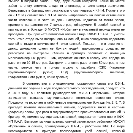
бычков в возрасте около 1 года, двух быков-кастратов. Также на месте
забоя на снегу имелись следы от снегохода, а также следы волочения.
Вернувшись в бригаду, они рассказали о случившемся
К.Н.И.
После этого
он (
П.О.И.
) совместно с
Х.Г.И.
вновь направились на поиски оставшейся
части «откола» и в этот же день, находясь недалеко от места забоя,
примерно на расстоянии 7 километров, обнаружили 5 особей оленей и
пригнали их в бригаду. В МУСХП «Ирбычан» в указанный период олени не
пропадали. При просчете поголовья оленей стада КФХ-ИП
К.А.И.
, с учетом
того, что в стадо было возвращено 14 оленей, была обнаружена недостача
оленей в стаде в количестве 6 голов оленей. Показал, что в отличие от
диких, домашние олени не боятся людей, транспортных средств, не
реагируют на выстрелы. Оленей в бригадах забивают с помощью
мелкокалиберных ружей – МК, стреляют обычно в голову или сердце на
расстоянии 10-15 метров. Застрелить оленя с расстояния 50 метров, в том
числе, целясь ему в голову, можно с карабина (СКС (нарезное
крупнокалиберное ружье), СВД (крупнокалиберной винтовки,
гладкоствольного ружья, но не дробью).
В соответствии с оглашенными показаниями свидетеля
К.В.Н,
,
данными последним в ходе предварительного расследования, следует, что
с 2019 году он является руководителем МУСХП «Ирбычан», которое
занимается выпасом муниципального поголовья северного оленя.
Предприятие включает в себя четыре оленеводческие бригады
№
, 2, 5, 7. В
бригадах помимо муниципальных оленей, содержатся также и частные
(родовые) олени. Два раза в год производится просчет поголовья оленей. В
бригаде
№
, помимо муниципальных оленей, содержатся также олени КФХ-
ИП
К.А.И.
Выпасом муниципальных оленей занимаются работники МУСХП
«Ирбычан», а оленей, принадлежащих
К.А.И.
, - работники КФХ. По мере
необходимости в бригадах производится убой оленей, который