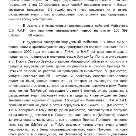
(возрастом 1 год 10 месяцев), двух особей северного оленя – быков-
кастратов (возрастом 2,5 года), после чего разделал их и вывез
разделанные туши с места совершения преступления, распорядившись
ими по своему усмотрению.
В результате умышленных противоправных действий Мейветова
Е.В.
К.А.И.
был причинен материальный ущерб на сумму 105 399
рублей 50 копеек.
В судебном заседании подсудимый Мейветов Е.В. свою вину в
совершении инкриминируемого ему преступления признал, показал, что 14
февраля 2020 года он вместе с
Т.И.А.
. и
Э.А.Г.
на двух снегоходах с
прицепами отправились в оленеводческую бригаду
№
. По пути они заехали
в с. Гижига Северо-Эвенского района Магаданской области и погрузили в
прицепы продукты питания, далее направились в сторону бригады
№
.
Отъехав от села, на расстоянии примерно 20 километров, он (Мейветов)
увидел несколько оленей - «откол», и, поскольку собственника оленей
рядом не было, решил совершить их отстрел из имеющего при себе
огнестрельного оружия, которое он в последующем выкинул в реку. После
того, как он (Мейветов) совершил отстрел 6 оленей, он их разделал, а
разделанные туши, поскольку места в прицепах к снегоходам не было,
закопал в снег недалеко от дороги. В бригаде он (Мейветов) с
Т.И.А.
и
Э.А.Г.
пробыли несколько дней, а затем вернулись в с. Гижига. Он (Мейветов) с
Т.И.А.
вернулись к тому месту, где он (Мейветов) закопал туши и, погрузив
их на снегоход, отвезли в с. Гижига, где часть мяса он (Мейветов) продал
жителям села, а часть мяса отвез в поселок Эвенск. Пояснил, что после
того, как он (Мейветов) с
Т.И.А.
извлекли из-под снега туши оленей,
некоторая их часть была погрызана дикими животными. Пояснил, что, имея
опыт работы в оленеводстве, он (Мейветов) может отличить домашних