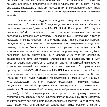
проживает с семьей, предоставлена ему в пользование по договору
социального найма, приобретенные им и оформленные на него (
К.
) три
снегохода, квадрацикл, трактор переданы им в пользование работникам
КФХ. Мейветов Е.В. возместил ему часть причиненного преступлением
ущерба.
Допрошенный в судебном заседании свидетель
Свидетель №5
показала, что с 01 января 2018 года на условиях совмещения работает в
должности главного бухгалтера КФХ-ИП
К.А.И.
В феврале 2020 года ей
позвонил
К.А.И.
и сообщил о том, что принадлежащие ему олени
подверглись незаконному отстрелу. Поскольку
К.А.И.
находился в городе
Магадане, в конце февраля-начале марта 2020 года сотрудники полиции
передали ей (
Свидетель №5
) на хранение, как доверенному лицу КФХ,
оленину, которая была изъята в ходе осмотра места происшествия. На
момент принятия мяса на хранение оно товарного вида не имело, было
погрызано дикими животными, а в апреле 2020 года на основании
комиссионного акта уничтожено (утилизировано). Пояснила, что в КФХ
ведется оборотная ведомость движения оленей, в которой фиксируется
количество оленей на начало и конец месяца. По результатам
проведенного МУСХП «Ирбычан» и КФХ-ИП
К.А.И.
просчета оленей после
их незаконного отстрела выявлена недостача оленей в количестве 6 голов
(важенки, бычки, быки-кастраты), принадлежащих именно
К.А.И.
Прибыль
КФХ складывается за счет продажи (реализации) продукции (мяса),
полученные денежные средства вновь вкладываются в деятельность
хозяйства. Понесенные КФХ расходы на приобретение основных средств
(техники), ГСМ, ветеринарных препаратов, на уплату налогов,
строительство каралей частично возмещаются (субсидируются) хозяйству
за счет средств регионального и федерального бюджетов. За счет субсидий
работникам КФХ выплачивается заработная плата, однако в связи с