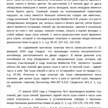
волос серого и белого цветов. На расстоянии 2-3 метров друг от друга
обнаружены вмерзшие в землю шесть желудков, около желудков имеются
пятна бурого цвета. Снежный покров на осматриваемой территории
нарушен, на снегу имеется большое количество следов лап животных,
следы волочения. Участвующий в осмотре Мейветов Е.В. указал, что шесть
обнаруженных желудков, рог, волосы серого и белого цветов, пятна бурого
цвета являются останками оленей, им застреленных, именно в указанном
месте он снял с них шкуры, отрезал головы, копыта и извлек желудки, с
собой забрал лишь туши оленей. С места происшествия изъят фрагмент
рога оленя, который в последующем осмотрен и признан вещественным
доказательством по делу (т. 1, л.д. 33-42, 107-121, 122-123).
Из содержания протокола осмотра места происшествия от 22
февраля 2020 года следует, что произведен осмотр металлического
контейнера, расположенного во дворе
<адрес>
. В левом дальнем углу
контейнера на полу обнаружены три замороженные туши, которые, как
показал участвующий в ходе осмотра Мейветов Е.В., являются тушами
убитых им трех оленей: две целые туши и часть от третьей туши – задняя
часть и шея. Три туши оленей и часть от оставшейся туши он продал (т.1,
л.д. 23-28). Изъятые в ходе осмотра три туши замороженного мяса
оленины: две целые туши, задняя часть и шея от третьей туши, переданы
на хранение главному бухгалтеру КФХ-ИП
К.А.И.
Свидетель №5
(т. 1, л.д.
29).
17 апреля 2020 года у
Свидетель №5
произведена выемка туш
оленей, две туши оленей, фрагмент задней части туши оленя и часть шеи
оленя осмотрены и взвешены в установленном порядке и признаны
вещественными доказательствами по делу (т. 1, л.д. 170-176, 176-193, 198).