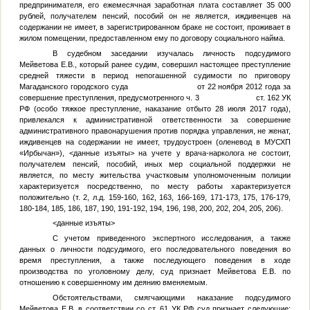
предпринимателя, его ежемесячная заработная плата составляет 35 000
рублей, получателем пенсий, пособий он не является, иждивенцев на
содержании не имеет, в зарегистрированном браке не состоит, проживает в
жилом помещении, предоставленном ему по договору социального найма.
В судебном заседании изучалась личность подсудимого
Мейветова Е.В., который ранее судим, совершил настоящее преступление
средней тяжести в период непогашенной судимости по приговору
Магаданского городского суда от 22 ноября 2012 года за
совершение преступления, предусмотренного ч. 3 ст. 162 УК
РФ (особо тяжкое преступление, наказание отбыто 28 июля 2017 года),
привлекался к административной ответственности за совершение
административного правонарушения против порядка управления, не женат,
иждивенцев на содержании не имеет, трудоустроен (оленевод в МУСХП
«Ирбычан»),
<данные изъяты>
на учете у врача-нарколога не состоит,
получателем пенсий, пособий, иных мер социальной поддержки не
является, по месту жительства участковым уполномоченным полиции
характеризуется посредственно, по месту работы характеризуется
положительно (т. 2, л.д. 159-160, 162, 163, 166-169, 171-173, 175, 176-179,
180-184, 185, 186, 187, 190, 191-192, 194, 196, 198, 200, 202, 204, 205, 206).
<данные изъяты>
С учетом приведенного экспертного исследования, а также
данных о личности подсудимого, его последовательного поведения во
время преступления, а также последующего поведения в ходе
производства по уголовному делу, суд признает Мейветова Е.В. по
отношению к совершенному им деянию вменяемым.
Обстоятельствами, смягчающими наказание подсудимого
Мейветова Е.В. в соответствии со ст. 61 УК РФ суд признает следующие: