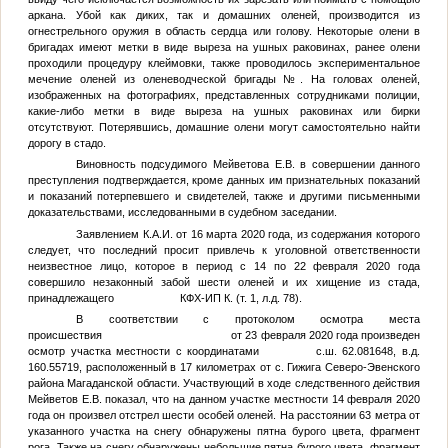
аркана. Убой как диких, так и домашних оленей, производится из
огнестрельного оружия в область сердца или голову. Некоторые олени в
бригадах имеют метки в виде выреза на ушных раковинах, ранее олени
проходили процедуру клеймовки, также проводилось экспериментальное
мечение оленей из оленеводческой бригады
№
. На головах оленей,
изображенных на фотографиях, представленных сотрудниками полиции,
какие-либо метки в виде выреза на ушных раковинах или бирки
отсутствуют. Потерявшись, домашние олени могут самостоятельно найти
дорогу в стадо.
Виновность подсудимого Мейветова Е.В. в совершении данного
преступления подтверждается, кроме данных им признательных показаний
и показаний потерпевшего и свидетелей, также и другими письменными
доказательствами, исследованными в судебном заседании.
Заявлением
К.А.И.
от 16 марта 2020 года, из содержания которого
следует, что последний просит привлечь к уголовной ответственности
неизвестное лицо, которое в период с 14 по 22 февраля 2020 года
совершило незаконный забой шести оленей и их хищение из стада,
принадлежащего КФХ-ИП
К.
(т. 1, л.д. 78).
В соответствии с протоколом осмотра места
происшествия от 23 февраля 2020 года произведен
осмотр участка местности с координатами с.ш. 62.081648, в.д.
160.55719, расположенный в 17 километрах от с. Гижига Северо-Эвенского
района Магаданской области. Участвующий в ходе следственного действия
Мейветов Е.В. показал, что на данном участке местности 14 февраля 2020
года он произвел отстрел шести особей оленей. На расстоянии 63 метра от
указанного участка на снегу обнаружены пятна бурого цвета, фрагмент
рога. Также на снегу обнаружены небольшие пятна бурого цвета, фрагмент